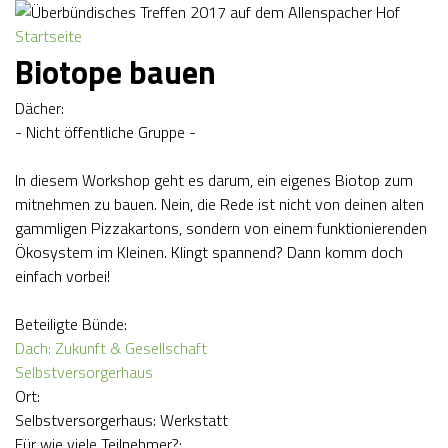
Ü
Jump to navigation
Startseite
S
b
Biotope bauen
I
e
Dächer:
- Nicht öffentliche Gruppe -
E
r
In diesem Workshop geht es darum, ein eigenes Biotop zum
S
b
mitnehmen zu bauen. Nein, die Rede ist nicht von deinen alten
gammligen Pizzakartons, sondern von einem funktionierenden
I
ü
Ökosystem im Kleinen. Klingt spannend? Dann komm doch
einfach vorbei!
N
n
Beteiligte Bünde:
D
d
Dach: Zukunft & Gesellschaft
Selbstversorgerhaus
H
i
Ort:
Selbstversorgerhaus: Werkstatt
I
Für wie viele Teilnehmer?: