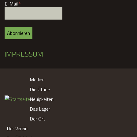
E-Mail
*
e
n
2
IMPRESSUM
0
1
Medien
7
Die Ütrine
A
Neuigkeiten
l
Das Lager
l
e
Der Ort
n
Der Verein
s