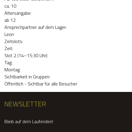
s
ca. 10
E
c
Altersangabe:
ab 12
R
h
Ansprechpartner auf dem Lager:
Leon
e
Zeitslots:
Zeit:
s
Slot 2 (14–15:30 Uhr)
Tag:
T
Montag
Sichtbarkeit in Gruppen:
r
Öffentlich - Sichtbar für alle Besucher
e
NEWSLETTER
f
Bleib auf dem Laufenden!
f