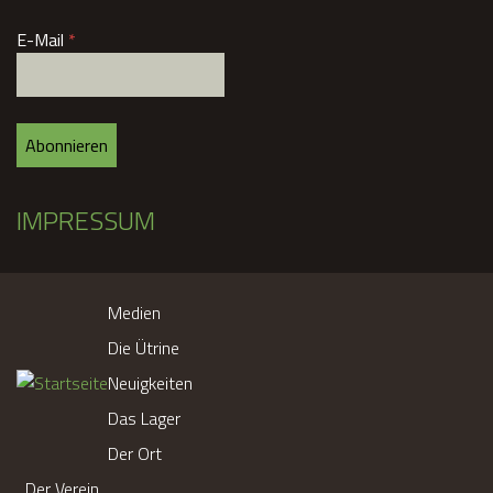
e
E-Mail
*
n
2
0
IMPRESSUM
1
7
Medien
A
Die Ütrine
l
Neuigkeiten
l
Das Lager
e
n
Der Ort
s
Der Verein