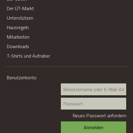
p
Der ÜT-Markt
a
c
Unterstützen
h
Hausregeln
e
Mitarbeiten
r
H
Downloads
o
T-Shirts und Aufnäher
f
Benutzerkonto
Mehr
B
B
I
e
T
n
P
T
u
a
E
t
s
Neues Passwort anfordern
R
z
s
I
e
w