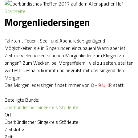
Ü
Jump to navigation
Startseite
S
b
Morgenliedersingen
I
e
Fahrten-, Feuer-, See- und Abendlieder: genügend
E
r
Möglichkeiten sie in Singerunden einzubauen! Wann aber ist
Zeit die vielen vielen schönen Morgenlieder zum Klingen zu
S
b
bringen? Zum Wecken, bei Morgenfeiern....viel zu selten, stellten
wir fest! Deshalb: kommt und begrüßt mit uns singend den
I
ü
Morgen!
Das Morgenliedersingen findet immer von
8 - 9 UHR
statt!
N
n
Beteiligte Bünde:
D
d
Überbündischer Singekreis Störleute
Ort:
H
i
Überbündischer Singekreis Störleute
Zeitslots:
I
Zeit: