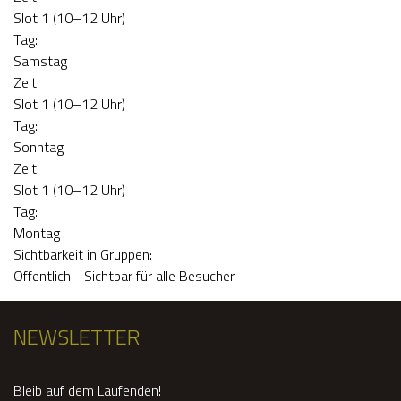
s
Slot 1 (10–12 Uhr)
E
c
Tag:
Samstag
R
h
Zeit:
Slot 1 (10–12 Uhr)
e
Tag:
Sonntag
s
Zeit:
Slot 1 (10–12 Uhr)
T
Tag:
Montag
r
Sichtbarkeit in Gruppen:
Öffentlich - Sichtbar für alle Besucher
e
NEWSLETTER
f
f
Bleib auf dem Laufenden!