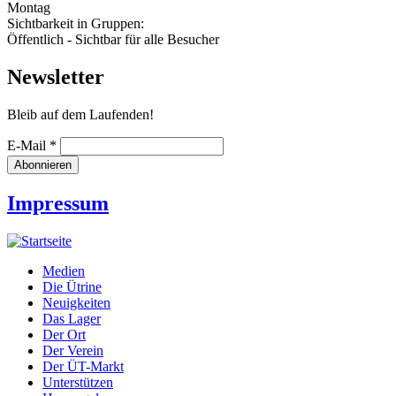
Montag
Sichtbarkeit in Gruppen:
Öffentlich - Sichtbar für alle Besucher
Newsletter
Bleib auf dem Laufenden!
E-Mail
*
Impressum
Medien
Die Ütrine
Neuigkeiten
Das Lager
Der Ort
Der Verein
Der ÜT-Markt
Unterstützen