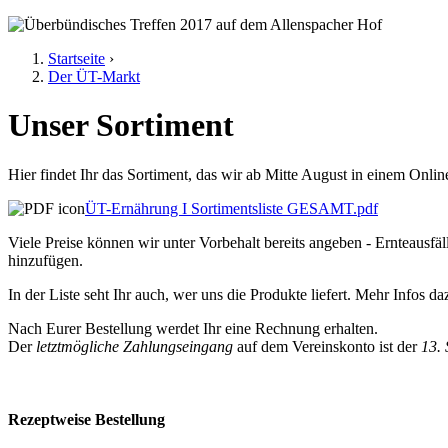
Jump to navigation
Überbündisches
Startseite
›
Der ÜT-Markt
Sie sind hier
Treffen 2017
Unser Sortiment
Allenspacher Hof
Hier findet Ihr das Sortiment, das wir ab Mitte August in einem Onli
ÜT-Ernährung I Sortimentsliste GESAMT.pdf
Viele Preise können wir unter Vorbehalt bereits angeben - Ernteausf
hinzufügen.
In der Liste seht Ihr auch, wer uns die Produkte liefert. Mehr Infos d
Nach Eurer Bestellung werdet Ihr eine Rechnung erhalten.
Der
letztmögliche Zahlungseingang
auf dem Vereinskonto ist der
13.
Rezeptweise Bestellung